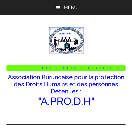
Passer
Passer
Passer
MENU
au
à
au
contenu
la
pied
principal
barre
de
latérale
page
principale
Association Burundaise pour la protection
des Droits Humains et des personnes
Détenues :
"A.PRO.D.H"