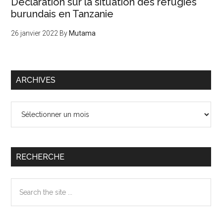
Déclaration sur la situation des réfugiés
burundais en Tanzanie
26 janvier 2022
By
Mutama
ARCHIVES
Archives
RECHERCHE
Search
the
site