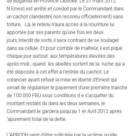
de Buganda en Province Cibitoke. Le 21 mars 2012.
N.Ernest est arrêté et conduit par le Commandant dans
un cachot clandestin( non reconnu officiellement) sans
toiture, Là, le retenu n’aura accès à la nourriture lui
apportée par ses parents qu’une fois les deux
jours.Interdit de sortir, il sera contraint de se soulager
dans sa cellule. Et pour comble de malheur, il est piqué
chaque jour surtout aux températures élevées des
après-midi , quand les abeilles sortent de la ruche qui a
été disposée à cet effet à l’entrée du cachot. Le
créancier ayant refusé la mise en liberté d’Ernest qui
venait de régulariser le payement d’une première tranche
de 100.000 FBU sous conditions d e s’acquitter du
montant restant du dans les deux semaines, le
Commandant le gardera jusqu’au 1 er Avril 2012 après
‘apurement total de la dette.
L’APRODH vient d’être sollicitée par la victime qu’elle