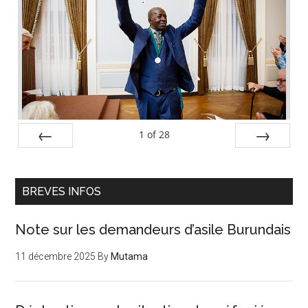
latérale
principale
1
of
28
PREV
NEXT
BREVES INFOS
Note sur les demandeurs d’asile Burundais
11 décembre 2025
By
Mutama