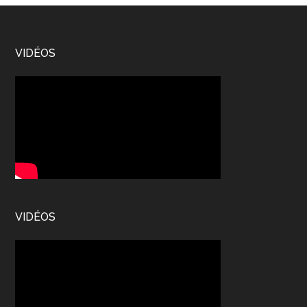
...
Footer
VIDÉOS
VIDÉOS