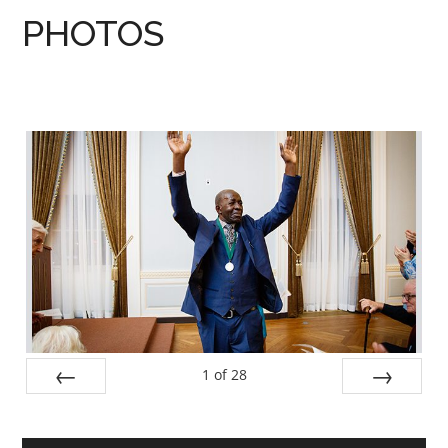
PHOTOS
Barre
latérale
principale
1
of
28
PREV
NEXT