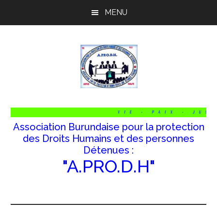
Passer
Passer
Passer
MENU
au
à
au
contenu
la
pied
principal
barre
de
latérale
page
principale
Association Burundaise pour la protection
des Droits Humains et des personnes
Détenues :
"A.PRO.D.H"