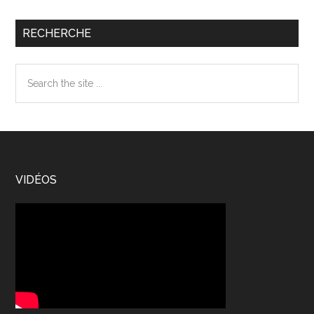
RECHERCHE
Search
the
site
...
Footer
VIDÉOS