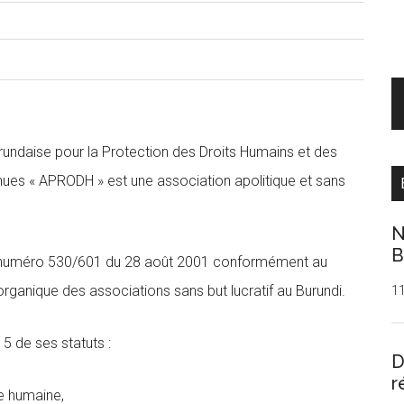
rundaise pour la Protection des Droits Humains et des
ues « APRODH » est une association apolitique et sans
N
B
lle numéro 530/601 du 28 août 2001 conformément au
organique des associations sans but lucratif au Burundi.
1
 5 de ses statuts :
D
r
e humaine,