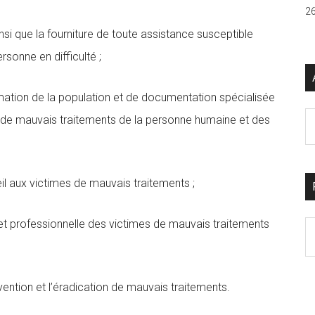
26
nsi que la fourniture de toute assistance susceptible
sonne en difficulté ;
mation de la population et de documentation spécialisée
Ar
 de mauvais traitements de la personne humaine et des
il aux victimes de mauvais traitements ;
 et professionnelle des victimes de mauvais traitements
S
th
si
...
prévention et l’éradication de mauvais traitements.