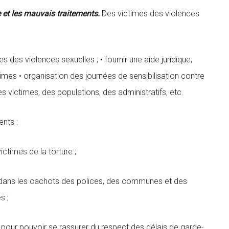
re et les mauvais traitements.
Des victimes des violences
 des violences sexuelles ; • fournir une aide juridique,
times • organisation des journées de sensibilisation contre
es victimes, des populations, des administratifs, etc.
ents :
ictimes de la torture ;
res dans les cachots des polices, des communes et des
s ;
 pour pouvoir se rassurer du respect des délais de garde-