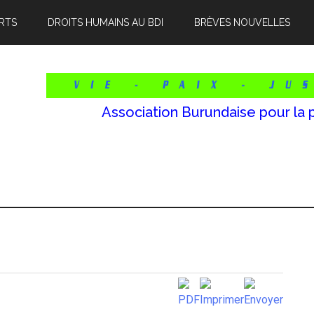
RTS
DROITS HUMAINS AU BDI
BRÈVES NOUVELLES
Association Burundaise pour la 
l
p