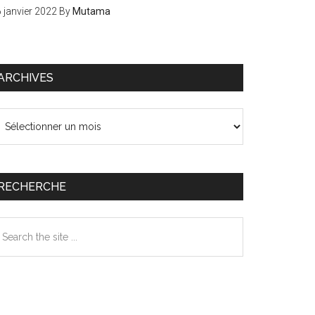
 janvier 2022
By
Mutama
ARCHIVES
chives
RECHERCHE
earch
e
te