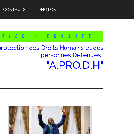
CONTACTS
PHOTOS
protection des Droits Humains et des
personnes Détenues :
"A.PRO.D.H"
Barre
atérale
rincipale