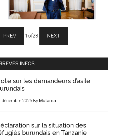
PREV
1
of
28
NEXT
BREVES INFOS
ote sur les demandeurs d’asile
urundais
1 décembre 2025
By
Mutama
éclaration sur la situation des
éfugiés burundais en Tanzanie