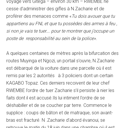
voyage vers Gitega – environ 30 km – RWEMBE ne
cesse d’administrer des gifles à N.Zacharie et de
proférer des menaces comme «
Tu dois avouer que tu
appartiens au FNL et que tu possèdes des armes à feu ,
si non je vais te tuer…. pour te montrer que j’occupe un
poste de responsabilité au sein de la police».
A quelques centaines de mètres après la bifurcation des
routes Muyinga et Ngozi, un portail s’ouvre, N.Zacharie
est débarqué de la voiture dans une parcelle où il est
remis par les 2 autorités à 3 policiers dont un certain
KAGABO Topaz. Ces derniers recoivent de leur chef
RWEMBE l’ordre de tuer Zacharie s’il persiste à nier les
faits dont il est accusé.Ils lui intiment l’ordre de se
déshabiller et de se coucher par terre. Commence le
supplice : coups de bâton et de matraque, son avant-
bras est fracturé. N .Zacharie d’abord évanoui, se
retrouve le matin du 18 juin dans une chambre où il est