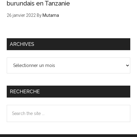
burundais en Tanzanie
26 janvier 2022
By
Mutama
ARCHIVES
Archives
RECHERCHE
Search
the
site
...