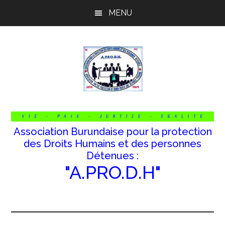
Passer
Passer
Passer
MENU
au
à
au
contenu
la
pied
principal
barre
de
latérale
page
principale
Association Burundaise pour la protection
des Droits Humains et des personnes
Détenues :
"A.PRO.D.H"