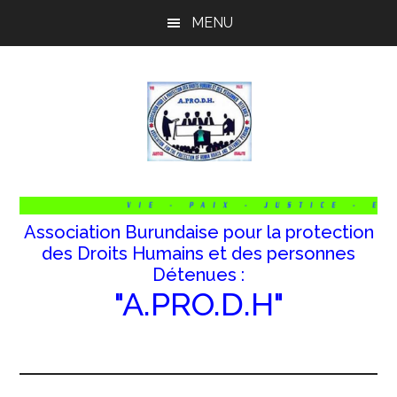
Passer
Passer
Passer
MENU
au
à
au
contenu
la
pied
principal
barre
de
latérale
page
principale
Association Burundaise pour la protection
des Droits Humains et des personnes
Détenues :
"A.PRO.D.H"