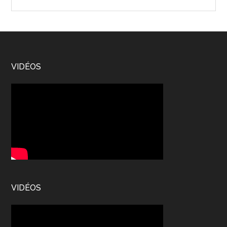
the
site
...
Footer
VIDÉOS
VIDÉOS