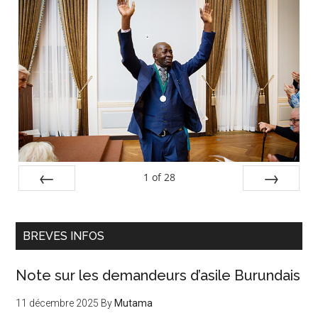
Barre
latérale
principale
1
of
28
PREV
NEXT
BREVES INFOS
Note sur les demandeurs d’asile Burundais
11 décembre 2025
By
Mutama