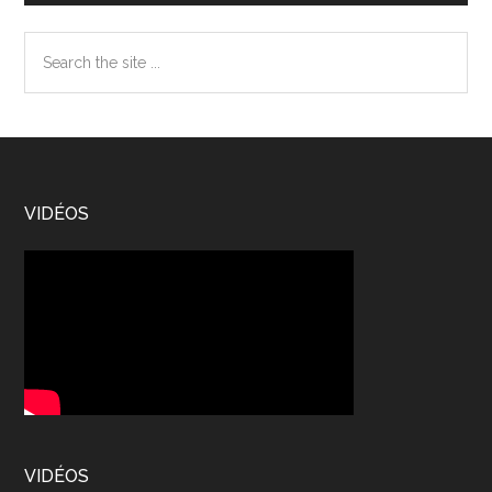
Search
the
site
...
Footer
VIDÉOS
VIDÉOS