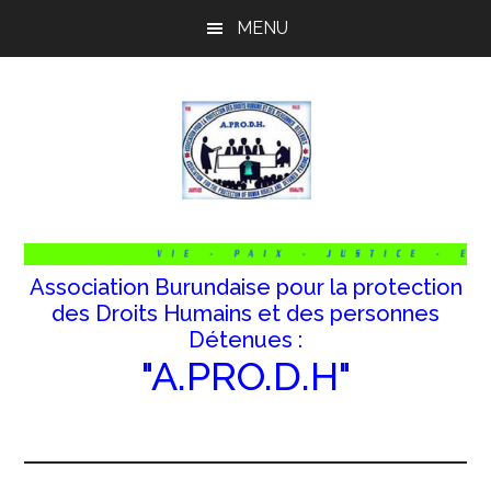
Passer
Passer
Passer
MENU
au
à
au
contenu
la
pied
principal
barre
de
latérale
page
principale
Association Burundaise pour la protection
des Droits Humains et des personnes
Détenues :
"A.PRO.D.H"