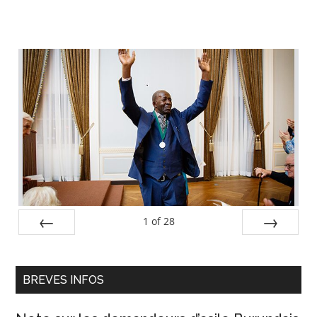
Barre
latérale
principale
1
of
28
PREV
NEXT
BREVES INFOS