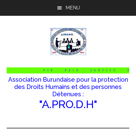
Passer
Passer
Passer
MENU
au
à
au
contenu
la
pied
principal
barre
de
latérale
page
principale
Association Burundaise pour la protection
des Droits Humains et des personnes
Détenues :
"A.PRO.D.H"