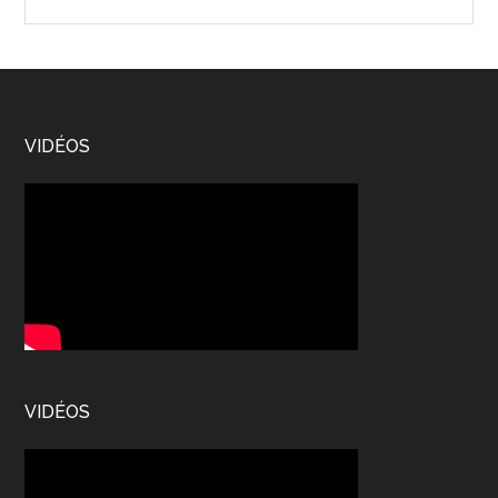
the
site
...
Footer
VIDÉOS
VIDÉOS