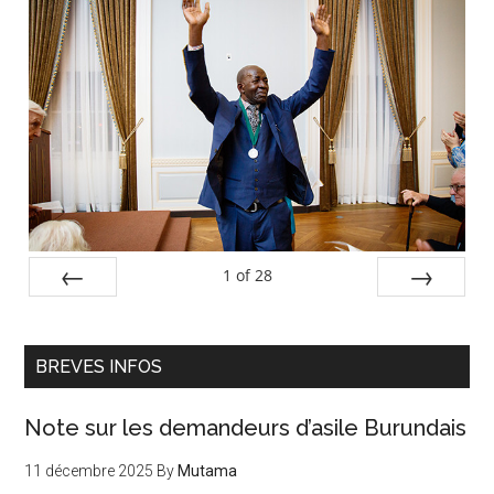
Barre
latérale
principale
1
of
28
PREV
NEXT
BREVES INFOS
Note sur les demandeurs d’asile Burundais
11 décembre 2025
By
Mutama