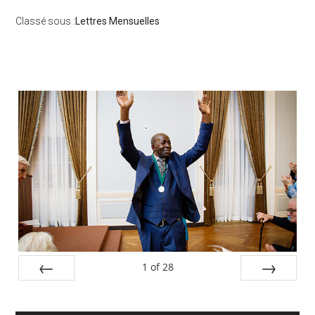
Classé sous :
Lettres Mensuelles
Barre
latérale
principale
1
of
28
PREV
NEXT