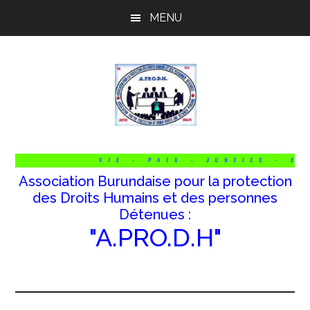
Passer
Passer
Passer
MENU
au
à
au
contenu
la
pied
principal
barre
de
latérale
page
principale
Association Burundaise pour la protection
des Droits Humains et des personnes
Détenues :
"A.PRO.D.H"