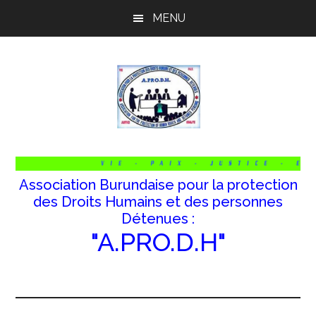
Passer
Passer
Passer
MENU
au
à
au
contenu
la
pied
principal
barre
de
latérale
page
principale
Association Burundaise pour la protection
des Droits Humains et des personnes
Détenues :
"A.PRO.D.H"