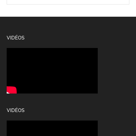
site
...
Footer
VIDÉOS
VIDÉOS