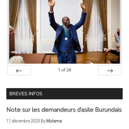
Barre
latérale
principale
1
of
28
PREV
NEXT
BREVES INFOS
Note sur les demandeurs d’asile Burundais
11 décembre 2025
By
Mutama