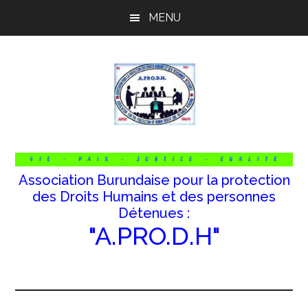
Passer
Passer
Passer
MENU
au
à
au
contenu
la
pied
principal
barre
de
latérale
page
principale
Association Burundaise pour la protection
des Droits Humains et des personnes
Détenues :
"A.PRO.D.H"