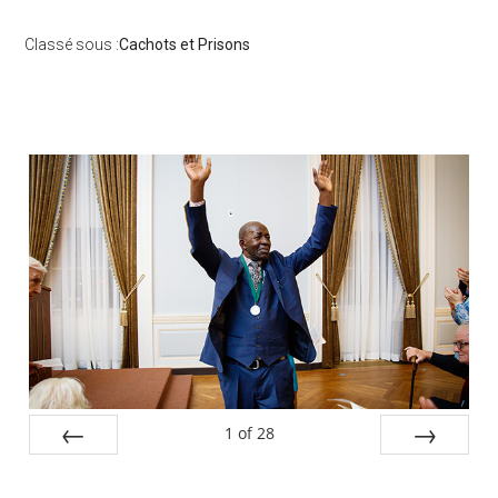
Classé sous :
Cachots et Prisons
Barre
latérale
principale
1
of
28
PREV
NEXT