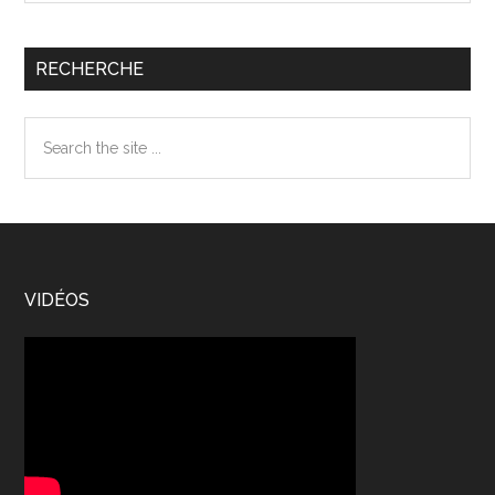
RECHERCHE
Search
the
site
...
Footer
VIDÉOS