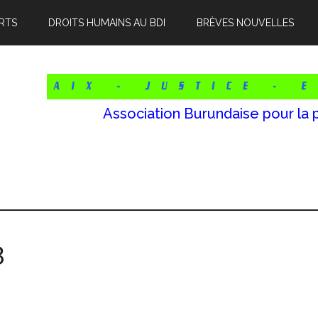
RTS
DROITS HUMAINS AU BDI
BRÈVES NOUVELLES
Association Burundaise pour la 
3
l
p