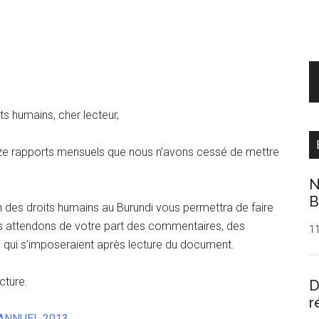
ts humains, cher lecteur,
ze rapports mensuels que nous n’avons cessé de mettre
N
B
on des droits humains au Burundi vous permettra de faire
 attendons de votre part des commentaires, des
1
qui s’imposeraient après lecture du document.
cture.
D
r
ANNUEL 2013