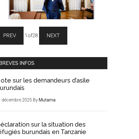
PREV
1
of
28
NEXT
BREVES INFOS
ote sur les demandeurs d’asile
urundais
1 décembre 2025
By
Mutama
éclaration sur la situation des
éfugiés burundais en Tanzanie