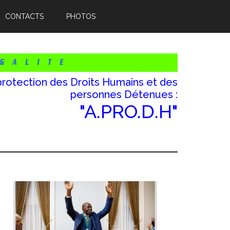
CONTACTS
PHOTOS
protection des Droits Humains et des
personnes Détenues :
"A.PRO.D.H"
Barre
atérale
rincipale