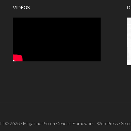
VIDÉOS
D
Le
vi
ht © 2026 ·
Magazine Pro
on
Genesis Framework
·
WordPress
·
Se c