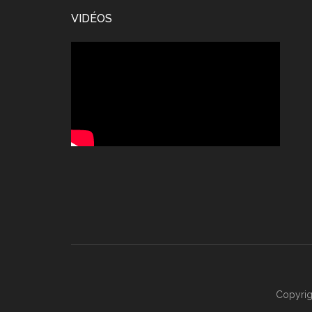
Footer
VIDÉOS
Copyrig