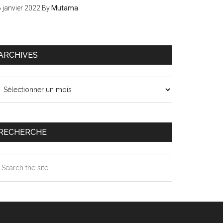
 janvier 2022
By
Mutama
ARCHIVES
chives
RECHERCHE
earch
e
te