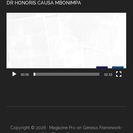
DR HONORIS CAUSA MBONIMPA
Lecteur
vidéo
00:00
02:33
Copyright © 2026 ·
Magazine Pro
on
Genesis Framework
·