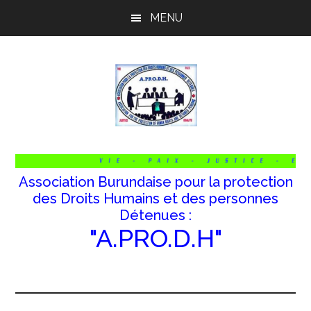
Passer
Passer
Passer
MENU
au
à
au
contenu
la
pied
principal
barre
de
latérale
page
principale
Association Burundaise pour la protection
des Droits Humains et des personnes
Détenues :
"A.PRO.D.H"