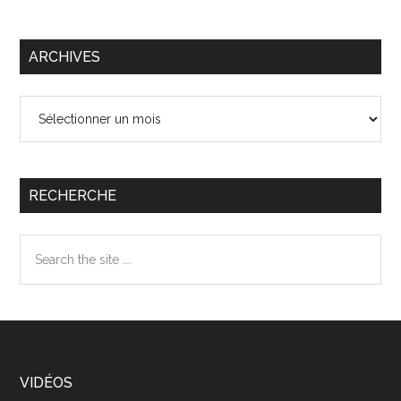
ARCHIVES
Archives
RECHERCHE
Search
the
site
...
Footer
VIDÉOS