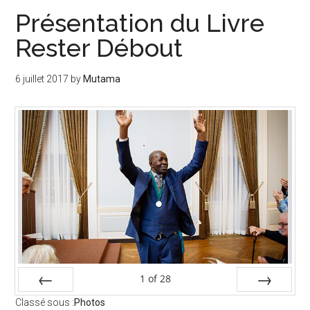
Présentation du Livre
Rester Débout
6 juillet 2017
by
Mutama
1
of
28
PREV
NEXT
Classé sous :
Photos