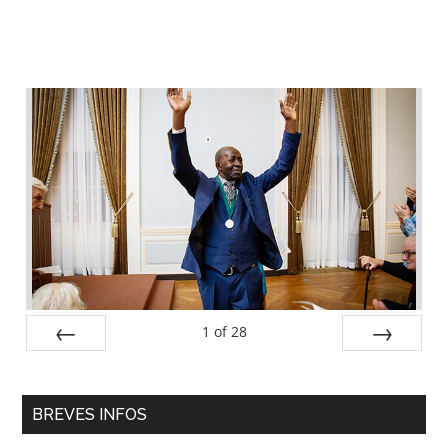
Barre
latérale
principale
1
of
28
PREV
NEXT
BREVES INFOS