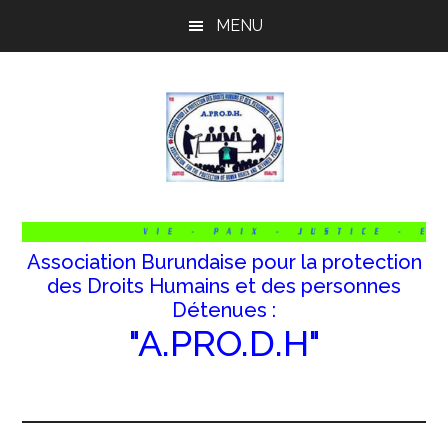
Passer
Passer
Passer
MENU
au
à
au
contenu
la
pied
principal
barre
de
latérale
page
principale
Association Burundaise pour la protection
des Droits Humains et des personnes
Détenues :
"A.PRO.D.H"