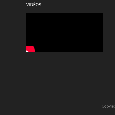
Footer
VIDÉOS
Copyrig