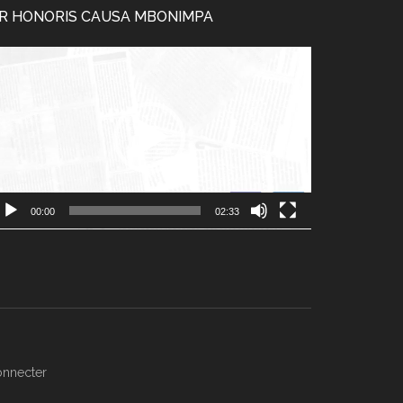
R HONORIS CAUSA MBONIMPA
cteur
déo
00:00
02:33
onnecter