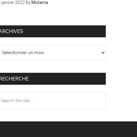
 janvier 2022
By
Mutama
ARCHIVES
chives
RECHERCHE
earch
e
te