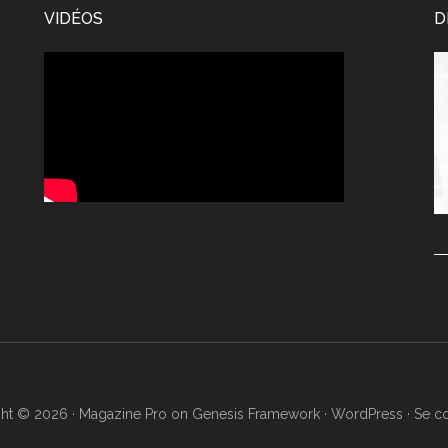
VIDÉOS
D
Le
vi
ht © 2026 ·
Magazine Pro
on
Genesis Framework
·
WordPress
·
Se c