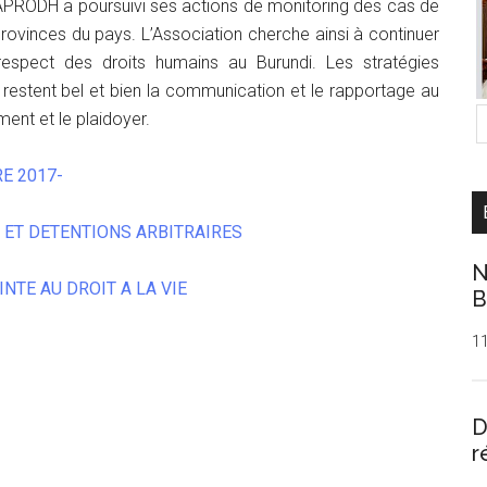
l’APRODH a poursuivi ses actions de monitoring des cas de
provinces du pays. L’Association cherche ainsi à continuer
respect des droits humains au Burundi. Les stratégies
 restent bel et bien la communication et le rapportage au
ment et le plaidoyer.
E 2017-
 ET DETENTIONS ARBITRAIRES
N
NTE AU DROIT A LA VIE
B
1
D
r