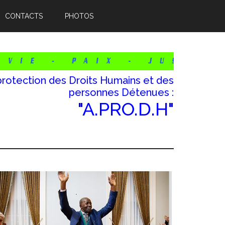
CONTACTS
PHOTOS
protection des Droits Humains et des
personnes Détenues :
"A.PRO.D.H"
Barre
atérale
rincipale