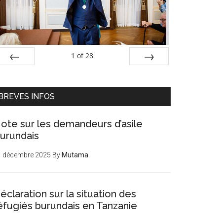
1
of
28
PREV
NEXT
BREVES INFOS
ote sur les demandeurs d’asile
urundais
1 décembre 2025
By
Mutama
éclaration sur la situation des
éfugiés burundais en Tanzanie