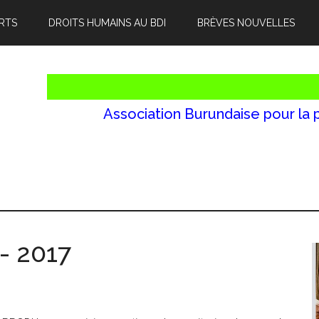
RTS
DROITS HUMAINS AU BDI
BRÈVES NOUVELLES
Association Burundaise pour la 
I- 2017
l
p