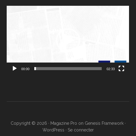
Lecteur
vidéo
00:00
02:33
Copyright © 2026 ·
Magazine Pro
on
Genesis Framework
·
WordPress
·
Se connecter