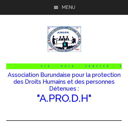
Passer
Passer
Passer
MENU
au
à
au
contenu
la
pied
principal
barre
de
latérale
page
principale
Association Burundaise pour la protection
des Droits Humains et des personnes
Détenues :
"A.PRO.D.H"