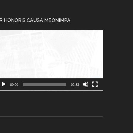
R HONORIS CAUSA MBONIMPA
cteur
déo
00:00
02:33