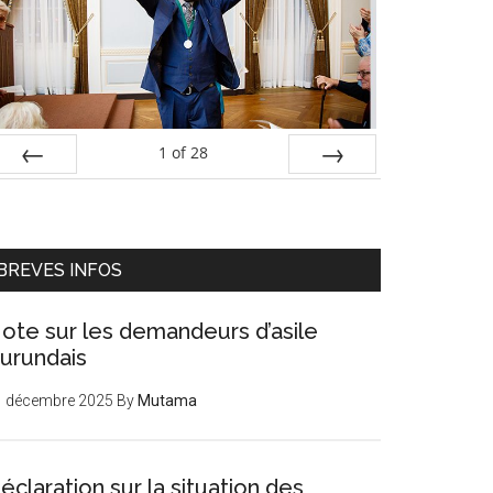
1
of
28
PREV
NEXT
BREVES INFOS
ote sur les demandeurs d’asile
urundais
1 décembre 2025
By
Mutama
éclaration sur la situation des