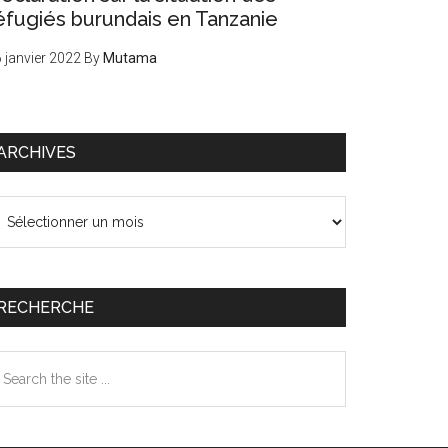
éfugiés burundais en Tanzanie
 janvier 2022
By
Mutama
ARCHIVES
chives
RECHERCHE
earch
e
te