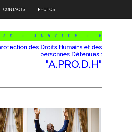
CONTACTS
PHOTOS
protection des Droits Humains et des
personnes Détenues :
"A.PRO.D.H"
Barre
atérale
rincipale