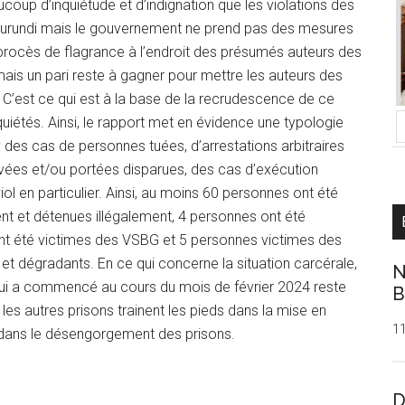
oup d’inquiétude et d’indignation que les violations des
Burundi mais le gouvernement ne prend pas des mesures
 procès de flagrance à l’endroit des présumés auteurs des
ais un pari reste à gagner pour mettre les auteurs des
. C’est ce qui est à la base de la recrudescence de ce
iétés. Ainsi, le rapport met en évidence une typologie
: des cas de personnes tuées, d’arrestations arbitraires
evées et/ou portées disparues, des cas d’exécution
ol en particulier. Ainsi, au moins 60 personnes ont été
nt et détenues illégalement, 4 personnes ont été
nt été victimes des VSBG et 5 personnes victimes des
 et dégradants. En ce qui concerne la situation carcérale,
N
e qui a commencé au cours du mois de février 2024 reste
B
e les autres prisons trainent les pieds dans la mise en
1
t dans le désengorgement des prisons.
D