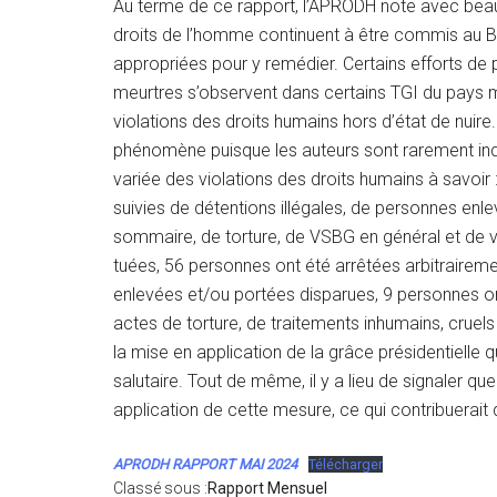
Au terme de ce rapport, l’APRODH note avec beauc
droits de l’homme continuent à être commis au 
appropriées pour y remédier. Certains efforts de
meurtres s’observent dans certains TGI du pays m
violations des droits humains hors d’état de nuire
phénomène puisque les auteurs sont rarement inqu
variée des violations des droits humains à savoir 
suivies de détentions illégales, de personnes enl
sommaire, de torture, de VSBG en général et de vi
tuées, 56 personnes ont été arrêtées arbitraireme
enlevées et/ou portées disparues, 9 personnes o
actes de torture, de traitements inhumains, cruels
la mise en application de la grâce présidentiell
salutaire. Tout de même, il y a lieu de signaler qu
application de cette mesure, ce qui contribuerai
APRODH RAPPORT MAI 2024
Télécharger
Classé sous :
Rapport Mensuel