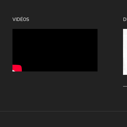
VIDÉOS
D
Le
vi