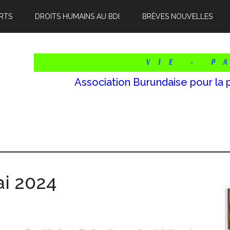
RTS
DROITS HUMAINS AU BDI
BRÈVES NOUVELLES
Association Burundaise pour la 
i 2024
l
p