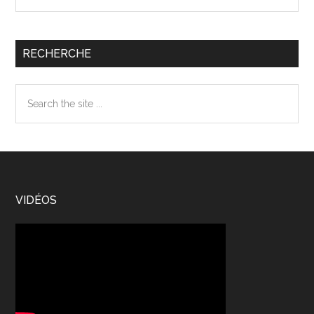
RECHERCHE
Search
the
site
...
Footer
VIDÉOS