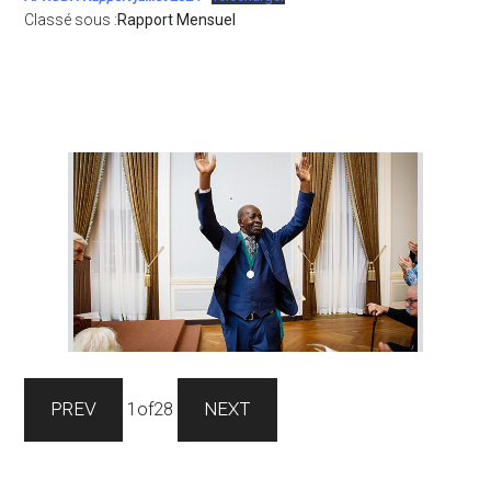
Classé sous :
Rapport Mensuel
Barre
latérale
principale
PREV
1
of
28
NEXT