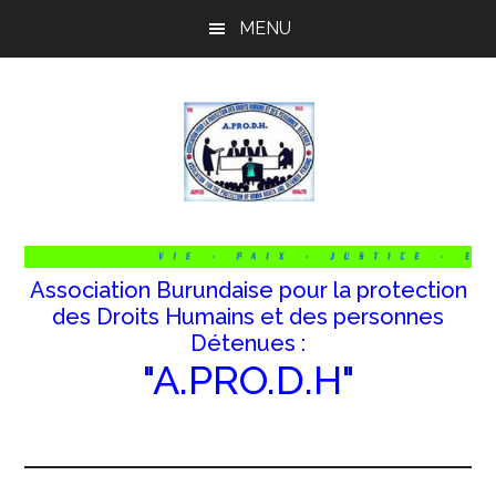
Passer
Passer
Passer
MENU
au
à
au
contenu
la
pied
principal
barre
de
latérale
page
principale
Association Burundaise pour la protection
des Droits Humains et des personnes
Détenues :
"A.PRO.D.H"