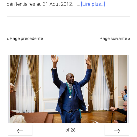
à
pénitentiaires au 31 Aout 2012. …
[Lire plus...]
proposPopulat
carcérale-
Août
2012
« Page précédente
Page suivante »
Barre
latérale
principale
1
of
28