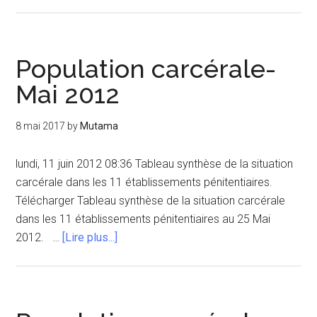
proposPopulation
carcérale-
Avril
2012
Population carcérale-
Mai 2012
8 mai 2017
by
Mutama
lundi, 11 juin 2012 08:36 Tableau synthèse de la situation
carcérale dans les 11 établissements pénitentiaires.
Télécharger Tableau synthèse de la situation carcérale
dans les 11 établissements pénitentiaires au 25 Mai
à
2012. …
[Lire plus...]
proposPopulation
carcérale-
Mai
2012