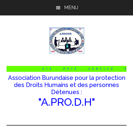
Passer
Passer
Passer
MENU
au
à
au
contenu
la
pied
principal
barre
de
latérale
page
principale
Association Burundaise pour la protection
des Droits Humains et des personnes
Détenues :
"A.PRO.D.H"