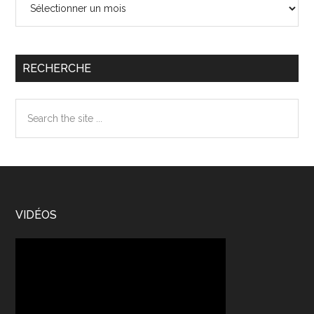
RECHERCHE
Search
the
site
...
Footer
VIDÉOS