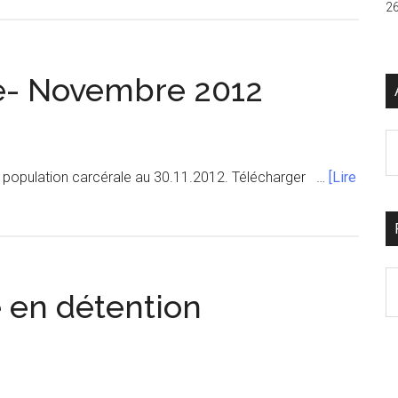
proposPopulation
26
carcérale-
Octobre
2012
le- Novembre 2012
Ar
 population carcérale au 30.11.2012. Télécharger …
[Lire
S
en détention
th
si
...