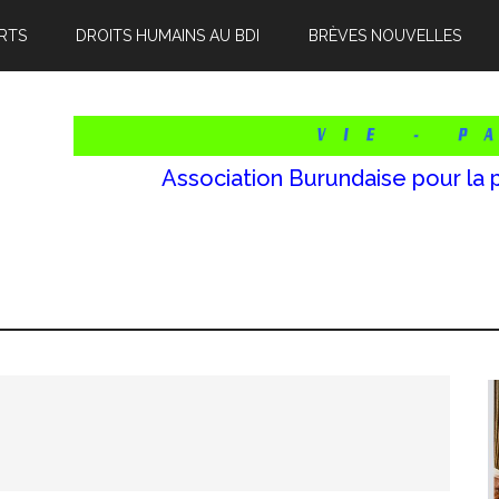
RTS
DROITS HUMAINS AU BDI
BRÈVES NOUVELLES
Association Burundaise pour la 
l
p