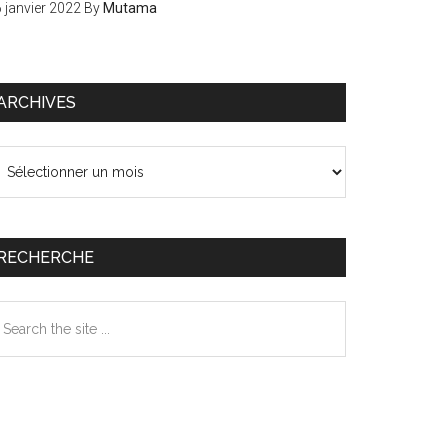
 janvier 2022
By
Mutama
ARCHIVES
chives
RECHERCHE
earch
e
te