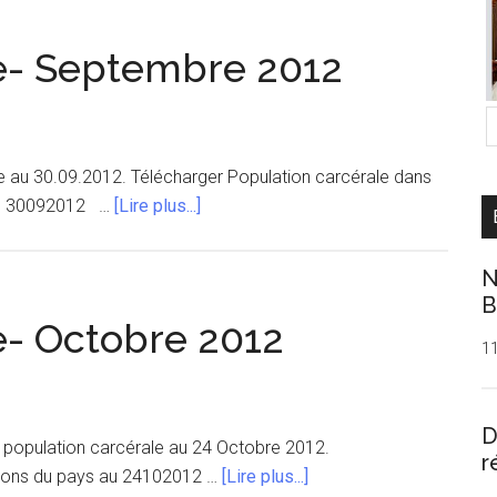
e- Septembre 2012
e au 30.09.2012. Télécharger Population carcérale dans
à
 au 30092012 …
[Lire plus...]
proposPopulation
carcérale-
N
Septembre
B
2012
e- Octobre 2012
1
D
 population carcérale au 24 Octobre 2012.
r
à
risons du pays au 24102012 …
[Lire plus...]