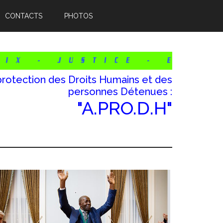
CONTACTS
PHOTOS
protection des Droits Humains et des
personnes Détenues :
"A.PRO.D.H"
Barre
atérale
rincipale