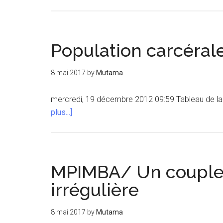
Population carcéra
8 mai 2017
by
Mutama
mercredi, 19 décembre 2012 09:59 Tableau de la
à
plus...]
proposPopulation
carcérale-
Novembre
2012
MPIMBA/ Un couple 
irrégulière
8 mai 2017
by
Mutama