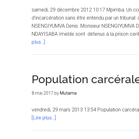
samedi, 29 décembre 2012 10:17 Mpimba: Un couple
d'incarcération sans être entendu par un tribunal:
NSENGIYUMVA Denis. Monsieur NSENGIYUMVA Den
NDAYISABA Imelde sont détenus à la prison centr
à
plus...]
proposMPIMBA/
Un
couple
en
Population carcéra
détention
irrégulière
8 mai 2017
by
Mutama
vendredi, 29 mars 2013 13:54 Population carcéra
à
[Lire plus...]
proposPopulation
carcérale-