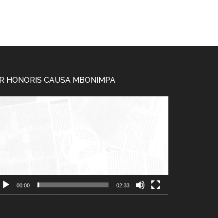
R HONORIS CAUSA MBONIMPA
cteur
déo
00:00
02:33