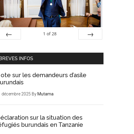
1
of
28
PREV
NEXT
BREVES INFOS
ote sur les demandeurs d’asile
urundais
1 décembre 2025
By
Mutama
éclaration sur la situation des
éfugiés burundais en Tanzanie