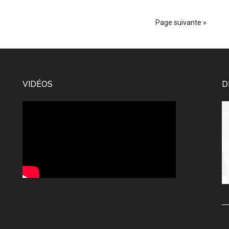
Page suivante »
VIDÉOS
D
Le
vi